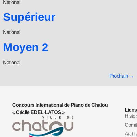
National
Supérieur
National
Moyen 2
National
Prochain
→
Concours International de Piano de Chatou
Liens
« Cécile EDEL-LATOS »
Histo
Comi
Archi