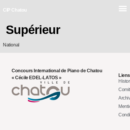
CIP Chatou
Supérieur
National
Concours International de Piano de Chatou
Liens
« Cécile EDEL-LATOS »
Histo
Comi
Archi
Mentio
Condi