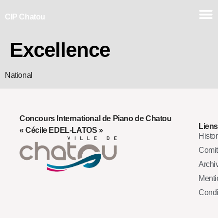
CIP Chatou
Excellence
National
Concours International de Piano de Chatou
Liens
« Cécile EDEL-LATOS »
Histo
Comi
Archi
Mentio
Condi