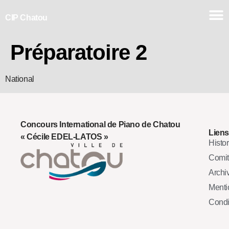
CIP Chatou
Préparatoire 2
National
Concours International de Piano de Chatou
Liens
« Cécile EDEL-LATOS »
Histo
Comi
Archi
Mentio
Condi