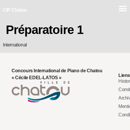
CIP Chatou
Préparatoire 1
International
Concours International de Piano de Chatou
Liens
« Cécile EDEL-LATOS »
Histo
Comi
Archi
Mentio
Condi