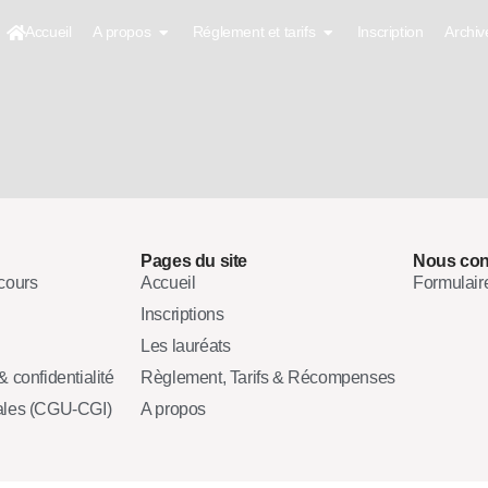
Accueil
A propos
Réglement et tarifs
Inscription
Archiv
Pages du site
Nous con
cours
Accueil
Formulair
Inscriptions
Les lauréats
 confidentialité
Règlement, Tarifs & Récompenses
ales (CGU-CGI)
A propos