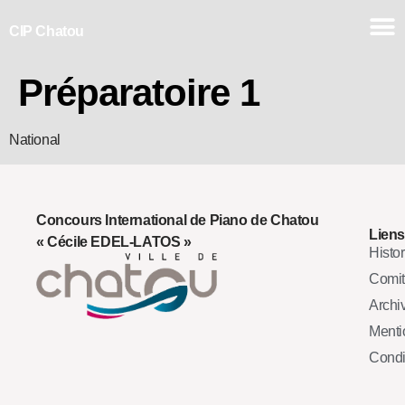
CIP Chatou
Préparatoire 1
National
Concours International de Piano de Chatou
Liens
« Cécile EDEL-LATOS »
Histo
Comi
Archi
Mentio
Condi