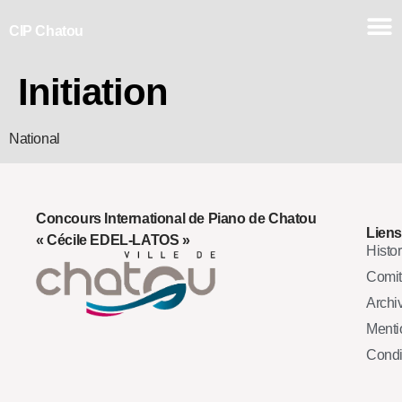
CIP Chatou
Initiation
National
Concours International de Piano de Chatou
Liens
« Cécile EDEL-LATOS »
Histo
Comi
Archi
Mentio
Condi