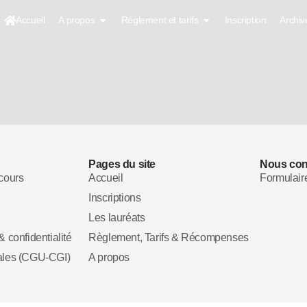
Accueil
A propos
Réglement et tarifs
Inscription
Archiv
Pages du site
Nous con
cours
Accueil
Formulair
Inscriptions
Les lauréats
 confidentialité
Règlement, Tarifs & Récompenses
ales (CGU-CGI)
A propos