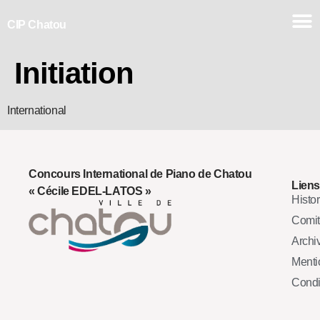
CIP Chatou
Initiation
International
Concours International de Piano de Chatou
Liens
« Cécile EDEL-LATOS »
Histo
Comi
Archi
Mentio
Condi