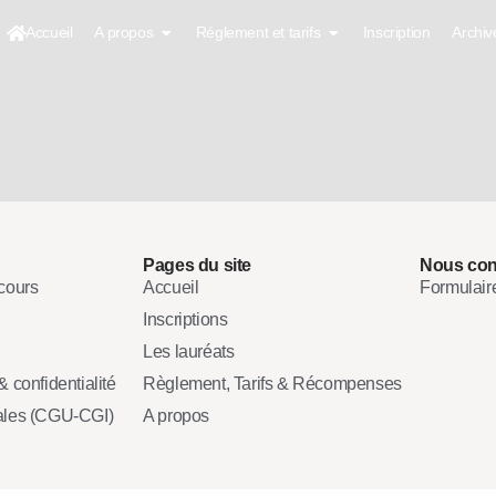
Accueil
A propos
Réglement et tarifs
Inscription
Archiv
Pages du site
Nous con
cours
Accueil
Formulair
Inscriptions
Les lauréats
 confidentialité
Règlement, Tarifs & Récompenses
ales (CGU-CGI)
A propos