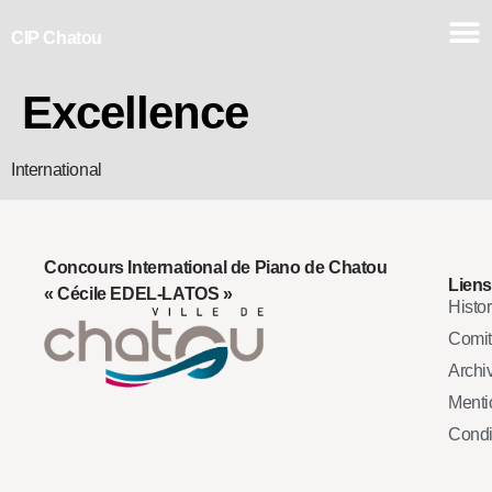
CIP Chatou
Excellence
International
Concours International de Piano de Chatou
Liens
« Cécile EDEL-LATOS »
Histo
Comi
Archi
Mentio
Condi