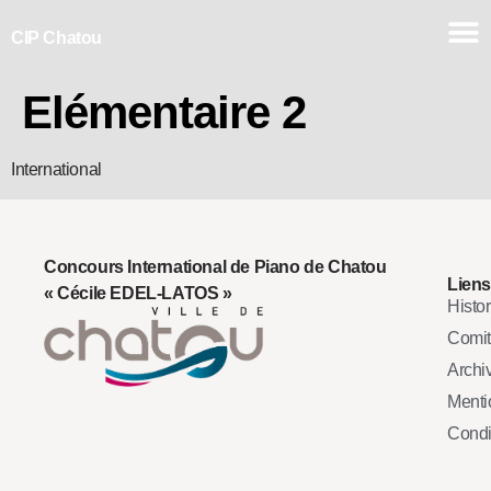
CIP Chatou
Elémentaire 2
International
Concours International de Piano de Chatou
Liens
« Cécile EDEL-LATOS »
Histo
Comi
Archi
Mentio
Condi