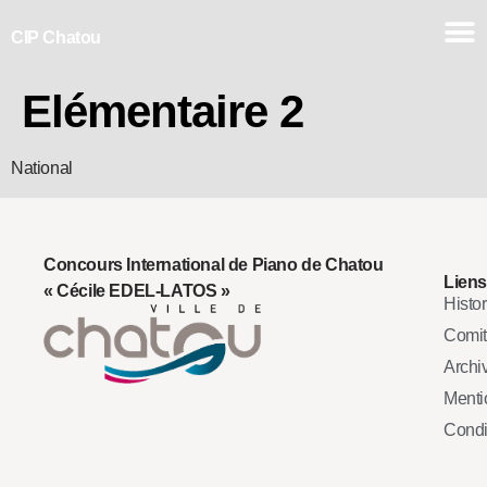
CIP Chatou
Elémentaire 2
National
Concours International de Piano de Chatou
Liens
« Cécile EDEL-LATOS »
Histo
Comi
Archi
Mentio
Condi