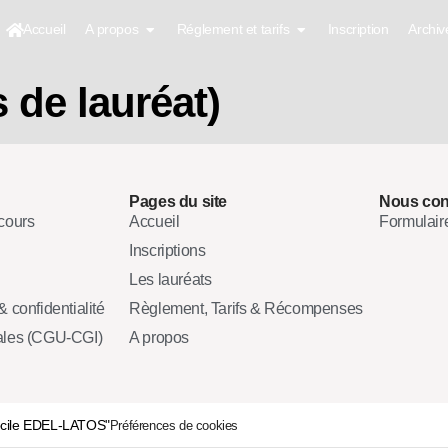
Accueil
A propos
Réglement et tarifs
Inscription
Archiv
 de lauréat)
Pages du site
Nous con
cours
Accueil
Formulair
Inscriptions
Les lauréats
 confidentialité
Règlement, Tarifs & Récompenses
ales (CGU-CGI)
A propos
écile EDEL-LATOS"
Préférences de cookies