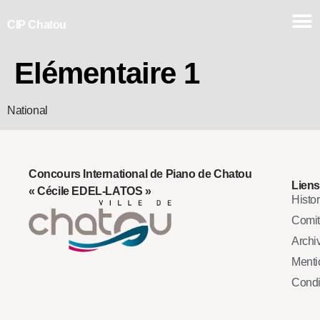
CIP Chatou
Elémentaire 1
National
Concours International de Piano de Chatou
Liens
« Cécile EDEL-LATOS »
Histo
Comi
Archi
Mentio
Condi