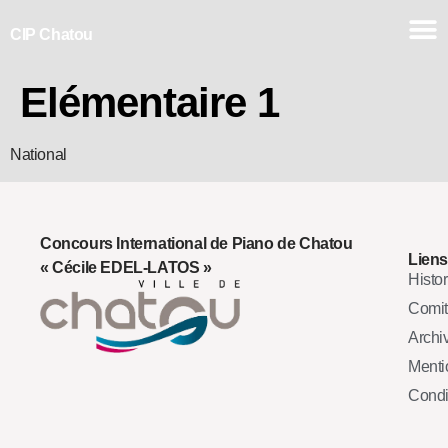
CIP Chatou
Elémentaire 1
National
Concours International de Piano de Chatou
Liens
« Cécile EDEL-LATOS »
Histo
Comi
Archi
Mentio
Condi