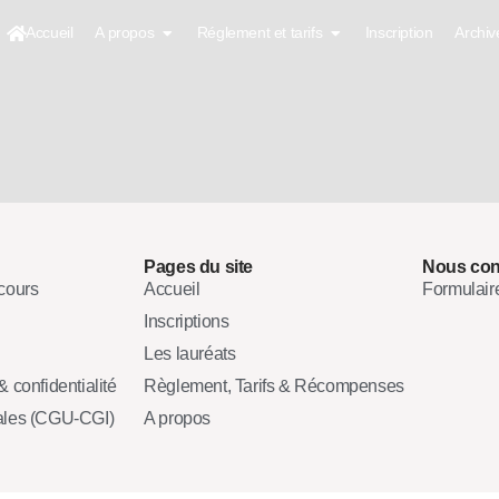
Accueil
A propos
Réglement et tarifs
Inscription
Archiv
Pages du site
Nous con
cours
Accueil
Formulair
Inscriptions
Les lauréats
 confidentialité
Règlement, Tarifs & Récompenses
ales (CGU-CGI)
A propos