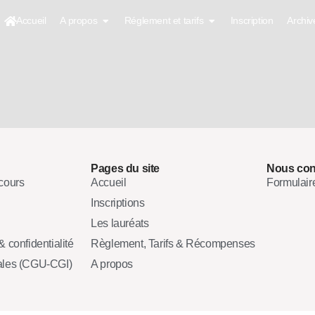
Accueil
A propos
Réglement et tarifs
Inscription
Archiv
Pages du site
Nous con
cours
Accueil
Formulair
Inscriptions
Les lauréats
 confidentialité
Règlement, Tarifs & Récompenses
ales (CGU-CGI)
A propos