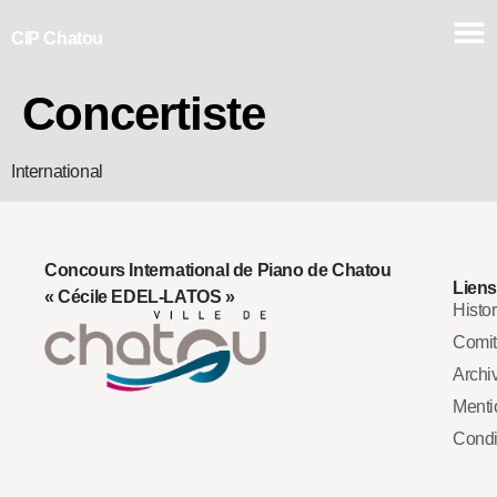
CIP Chatou
Concertiste
International
Concours International de Piano de Chatou
Liens
« Cécile EDEL-LATOS »
Histo
Comi
Archi
Mentio
Condi