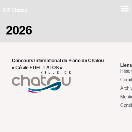
CIP Chatou
2026
Concours International de Piano de Chatou
Liens
« Cécile EDEL-LATOS »
Histo
Comi
Archi
Mentio
Condi