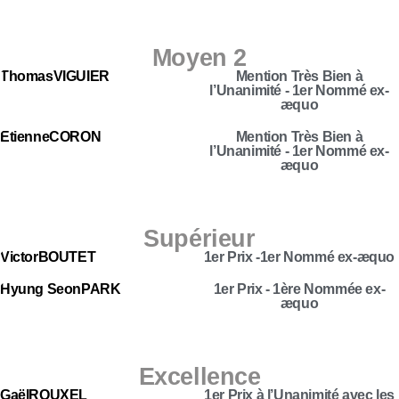
Moyen 2
Thomas
VIGUIER
Mention Très Bien à
l’Unanimité - 1er Nommé ex-
æquo
Etienne
CORON
Mention Très Bien à
l’Unanimité - 1er Nommé ex-
æquo
Supérieur
Victor
BOUTET
1er Prix -1er Nommé ex-æquo
Hyung Seon
PARK
1er Prix - 1ère Nommée ex-
æquo
Excellence
Gaël
ROUXEL
1er Prix à l’Unanimité avec les