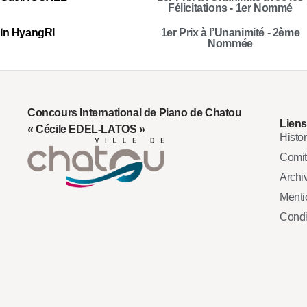
Félicitations - 1er Nommé
In Hyang
RI
1er Prix à l’Unanimité - 2ème
Nommée
Concours International de Piano de Chatou
Liens
« Cécile EDEL-LATOS »
Histo
Comi
Archi
Mentio
Condi