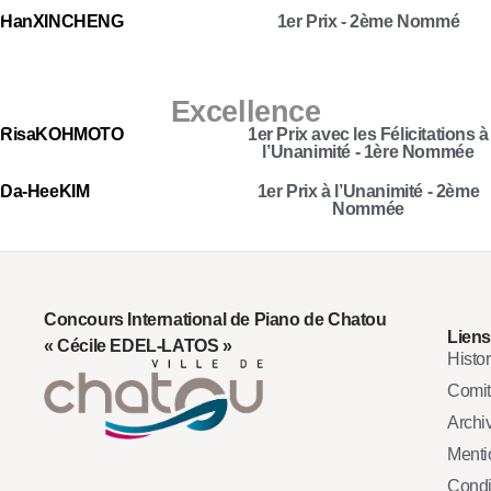
Han
XINCHENG
1er Prix - 2ème Nommé
Excellence
Risa
KOHMOTO
1er Prix avec les Félicitations à
l’Unanimité - 1ère Nommée
Da-Hee
KIM
1er Prix à l’Unanimité - 2ème
Nommée
Concours International de Piano de Chatou
Liens
« Cécile EDEL-LATOS »
Histo
Comi
Archi
Mentio
Condi