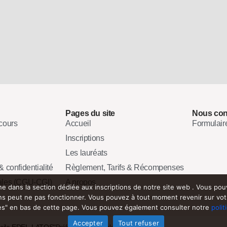
Pages du site
Nous con
cours
Accueil
Formulair
Inscriptions
Les lauréats
 confidentialité
Règlement, Tarifs & Récompenses
ales (CGU-CGI)
A propos
e dans la section dédiée aux inscriptions de notre site web . Vous pouve
ions peut ne pas fonctionner. Vous pouvez à tout moment revenir sur vot
es" en bas de cette page. Vous pouvez également consulter notre
polit
Accepter
Tout refuser