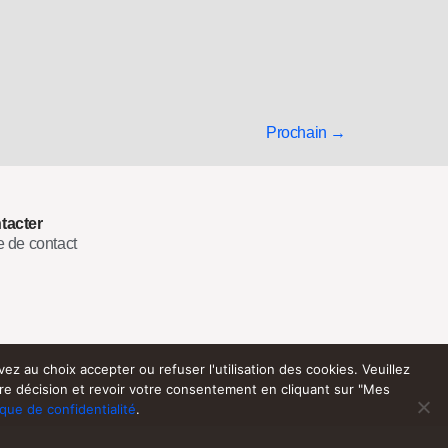
Prochain
→
tacter
e de contact
z au choix accepter ou refuser l'utilisation des cookies. Veuillez
re décision et revoir votre consentement en cliquant sur "Mes
ique de confidentialité
.